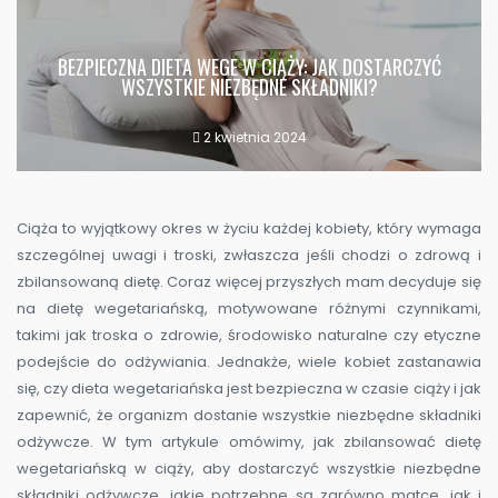
BEZPIECZNA DIETA WEGE W CIĄŻY: JAK DOSTARCZYĆ
WSZYSTKIE NIEZBĘDNE SKŁADNIKI?
2 kwietnia 2024
Ciąża to wyjątkowy okres w życiu każdej kobiety, który wymaga
szczególnej uwagi i troski, zwłaszcza jeśli chodzi o zdrową i
zbilansowaną dietę. Coraz więcej przyszłych mam decyduje się
na dietę wegetariańską, motywowane różnymi czynnikami,
takimi jak troska o zdrowie, środowisko naturalne czy etyczne
podejście do odżywiania. Jednakże, wiele kobiet zastanawia
się, czy dieta wegetariańska jest bezpieczna w czasie ciąży i jak
zapewnić, że organizm dostanie wszystkie niezbędne składniki
odżywcze. W tym artykule omówimy, jak zbilansować dietę
wegetariańską w ciąży, aby dostarczyć wszystkie niezbędne
składniki odżywcze, jakie potrzebne są zarówno matce, jak i