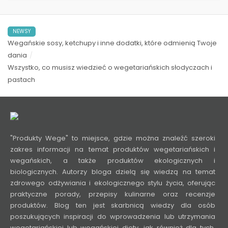
NEWSY
Wegańskie sosy, ketchupy i inne dodatki, które odmienią Twoje
dania
Wszystko, co musisz wiedzieć o wegetariańskich słodyczach i
pastach
"Produkty Wege" to miejsce, gdzie można znaleźć szeroki
zakres informacji na temat produktów wegetariańskich i
wegańskich, a także produktów ekologicznych i
biologicznych. Autorzy bloga dzielą się wiedzą na temat
zdrowego odżywiania i ekologicznego stylu życia, oferując
praktyczne porady, przepisy kulinarne oraz recenzje
produktów. Blog ten jest skarbnicą wiedzy dla osób
poszukujących inspiracji do wprowadzenia lub utrzymania
wegetariańskiej lub wegańskiej diety, jak również dla tych,